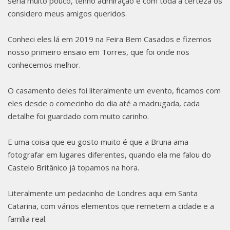
ING
seria muito pouco, tenho admiração e com toda a certeza os
considero meus amigos queridos.
NO
Conheci eles lá em 2019 na Feira Bem Casados e fizemos
nosso primeiro ensaio em Torres, que foi onde nos
conhecemos melhor.
O casamento deles foi literalmente um evento, ficamos com
CASTE
eles desde o comecinho do dia até a madrugada, cada
detalhe foi guardado com muito carinho.
E uma coisa que eu gosto muito é que a Bruna ama
fotografar em lugares diferentes, quando ela me falou do
LO
Castelo Britânico já topamos na hora.
Literalmente um pedacinho de Londres aqui em Santa
Catarina, com vários elementos que remetem a cidade e a
família real.