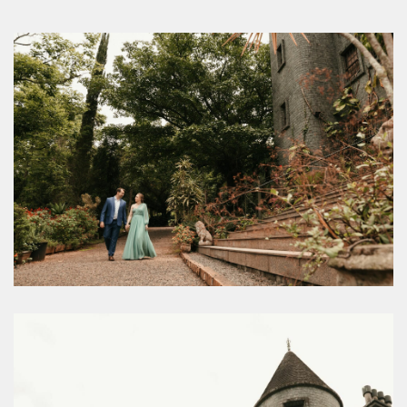
BRITÂ
NICO |
BRUN
A &