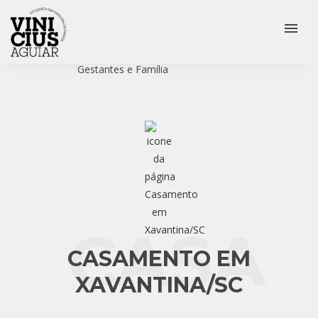
menu
Veja mais:
Casamento
Ensaio Pré Wedding
Gestantes e Família
CASA
CASAMENTO EM
XAVANTINA/SC