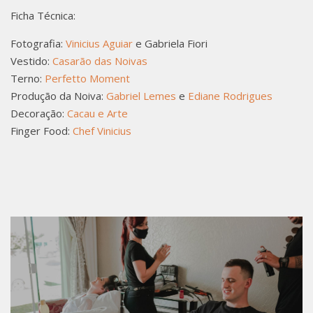
C
Ficha Técnica:
Fotografia:
Vinicius Aguiar
e Gabriela Fiori
Vestido:
Casarão das Noivas
Terno:
Perfetto Moment
Produção da Noiva:
Gabriel Lemes
e
Ediane Rodrigues
Decoração:
Cacau e Arte
Finger Food:
Chef Vinicius