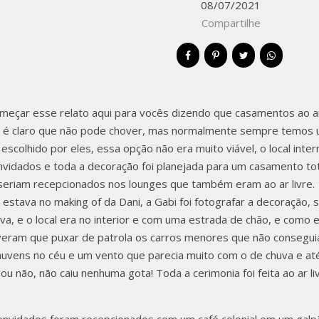
08/07/2021
PIRATUBA 
Compartilhe
ICIUS &
meçar esse relato aqui para vocês dizendo que casamentos ao ar
is é claro que não pode chover, mas normalmente sempre temos u
 escolhido por eles, essa opção não era muito viável, o local inte
nvidados e toda a decoração foi planejada para um casamento tot
seriam recepcionados nos lounges que também eram ao ar livre.
estava no making of da Dani, a Gabi foi fotografar a decoração, s
uva, e o local era no interior e com uma estrada de chão, e como
iveram que puxar de patrola os carros menores que não consegu
 nuvens no céu e um vento que parecia muito com o de chuva e at
ou não, não caiu nenhuma gota! Toda a cerimonia foi feita ao ar li