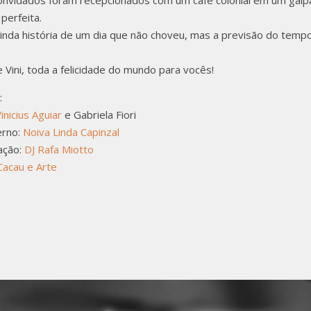
onvidados foram recepcionados com um café colonial em um galpão
 perfeita.
linda história de um dia que não choveu, mas a previsão do temp
e Vini, toda a felicidade do mundo para vocês!
a:
inicius Aguiar
e Gabriela Fiori
erno:
Noiva Linda Capinzal
ação:
DJ Rafa Miotto
Cacau e Arte