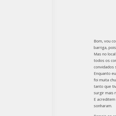
VIN
Bom, vou co
barriga, po
Mas no local
todos os co
convidados 
Enquanto eu 
foi muita ch
tanto que t
surgir mais
E acreditem 
sonharam.