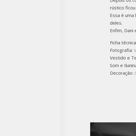
Depois os c
rústico ficou
Essa é uma 
deles.
Enfim, Dani 
Ficha técnic
Fotografia:
V
Vestido e T
Som e Ilunin
Decoração: