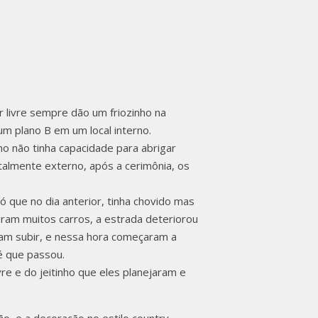
/SC |
 DANIELA
 livre sempre dão um friozinho na
m plano B em um local interno.
rno não tinha capacidade para abrigar
almente externo, após a cerimônia, os
ó que no dia anterior, tinha chovido mas
 eram muitos carros, a estrada deteriorou
iam subir, e nessa hora começaram a
é que passou.
vre e do jeitinho que eles planejaram e